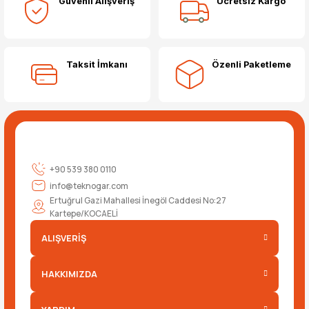
Güvenli Alışveriş
Ücretsiz Kargo
Taksit İmkanı
Özenli Paketleme
+90 539 380 0110
info@teknogar.com
Ertuğrul Gazi Mahallesi İnegöl Caddesi No:27
Kartepe/KOCAELİ
ALIŞVERİŞ
HAKKIMIZDA