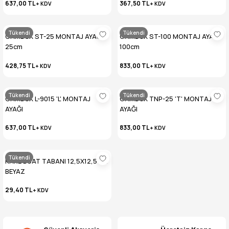
637,00 TL
367,50 TL
+ KDV
+ KDV
Tükendi
Tükendi
CAMBOX ST-25 MONTAJ AYAĞI
CAMBOX ST-100 MONTAJ AYAĞI
25cm
100cm
428,75 TL
833,00 TL
+ KDV
+ KDV
Tükendi
Tükendi
CAMBOX L-9015 'L' MONTAJ
CAMBOX TNP-25 'T' MONTAJ
AYAĞI
AYAĞI
637,00 TL
833,00 TL
+ KDV
+ KDV
Tükendi
KARE BUAT TABANI 12,5X12,5CM
BEYAZ
29,40 TL
+ KDV