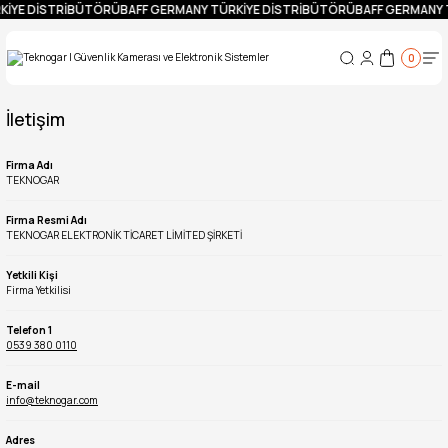
KİYE DİSTRİBÜTÖRÜ
BAFF GERMANY TÜRKİYE DİSTRİBÜTÖRÜ
BAFF GERMANY 
0
İletişim
Firma Adı
TEKNOGAR
Firma Resmi Adı
TEKNOGAR ELEKTRONİK TİCARET LİMİTED ŞİRKETİ
Yetkili Kişi
Firma Yetkilisi
Telefon 1
0539 380 0110
E-mail
info@teknogar.com
Adres