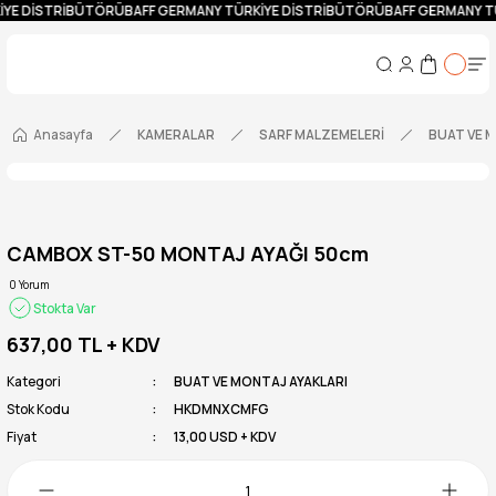
İYE DİSTRİBÜTÖRÜ
BAFF GERMANY TÜRKİYE DİSTRİBÜTÖRÜ
BAFF GERMANY T
Anasayfa
KAMERALAR
SARF MALZEMELERİ
BUAT VE 
CAMBOX ST-50 MONTAJ AYAĞI 50cm
0 Yorum
Stokta Var
637,00 TL
+ KDV
Kategori
BUAT VE MONTAJ AYAKLARI
Stok Kodu
HKDMNXCMFG
Fiyat
13,00 USD + KDV