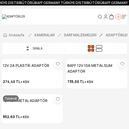
KİYE DİSTRİBÜTÖRÜ
BAFF GERMANY TÜRKİYE DİSTRİBÜTÖRÜ
BAFF GERMANY 
0
Anasayfa
KAMERALAR
SARF MALZEMELERİ
ADAPTÖRLER
SIRALA
12V 2A PLASTİK ADAPTÖR
BAFF 12V 10A METAL SLIM
ADAPTÖR
274,40 TL
735,00 TL
+ KDV
+ KDV
Tükendi
12V 15A METAL ADAPTÖR
852,60 TL
+ KDV