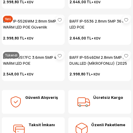
2.998,80 TL
2.646,00 TL
+ KDV
+ KDV
Yeni
BAFF IP-5526WM 2.8mm 5MP 9
BAFF IP-5536 2.8mm 5MP 36 IR
WARM LED POE Güvenlik
LED POE
Kamerası
2.998,80 TL
2.646,00 TL
+ KDV
+ KDV
Tükendi
BAFF IP-5517FC 3.6mm 5MP 4
BAFF IP-5546DM 2.8mm 5MP 6
WARM LED POE
DUAL LED (MİKROFONLU) (2025
SON SERİ)
2.548,00 TL
2.998,80 TL
+ KDV
+ KDV
Güvenli Alışveriş
Ücretsiz Kargo
Taksit İmkanı
Özenli Paketleme