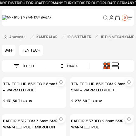
KİYE DİSTRİBÜTÖRÜ
BAFF GERMANY TÜRKİYE DİSTRİBÜTÖRÜ
BAFF GERMANY 
0
Anasayfa
KAMERALAR
IP SİSTEMLER
IP DIŞ MEKAN KAME
BAFF
TEN TECH
FİLTRELE
SIRALA
TEN TECH IP-8521FC 2.8mm 5MP
TEN TECH IP-8521FCM 2.8mm
4 WARM LED POE
5MP 4 WARM LED POE +
MİKROFON
2.131,50 TL
2.278,50 TL
+ KDV
+ KDV
BAFF IP-5517FCM 3.6mm 5MP 4
BAFF IP-5539FC 2.8mm 5MP 6
WARM LED POE + MİKROFON
WARM LED POE