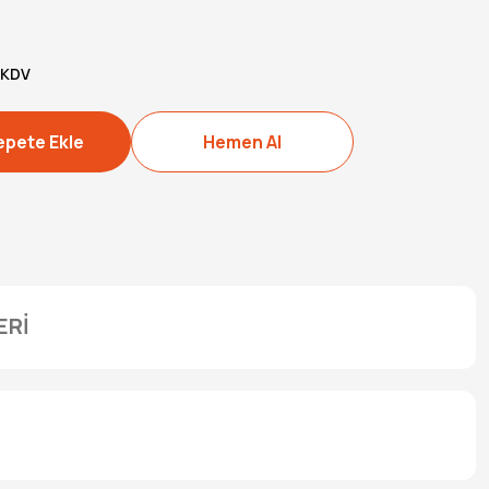
 KDV
epete Ekle
Hemen Al
ERİ