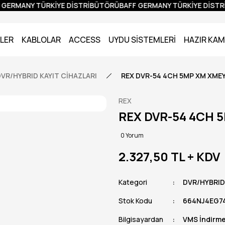
GERMANY TÜRKİYE DİSTRİBÜTÖRÜ
BAFF GERMANY TÜRKİYE DİSTR
LER
KABLOLAR
ACCESS
UYDU SİSTEMLERİ
HAZIR KAM
VR/HYBRID KAYIT CİHAZLARI
REX DVR-54 4CH 5MP XM XME
REX
REX DVR-54 4CH 
0 Yorum
2.327,50 TL
+ KDV
Kategori
DVR/HYBRID
Stok Kodu
664NJ4EG7
Bilgisayardan
VMS İndirmek