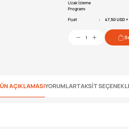
Uzak İzleme
Programı
Fiyat
47,50 USD +
S
ÜN AÇIKLAMASI
YORUMLAR
TAKSİT SEÇENEKL