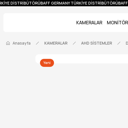
KİYE DİSTRİBÜTÖRÜ
BAFF GERMANY TÜRKİYE DİSTRİBÜTÖRÜ
BAFF 
KAMERALAR
MONİTÖR
Anasayfa
KAMERALAR
AHD SİSTEMLER
D
Yeni