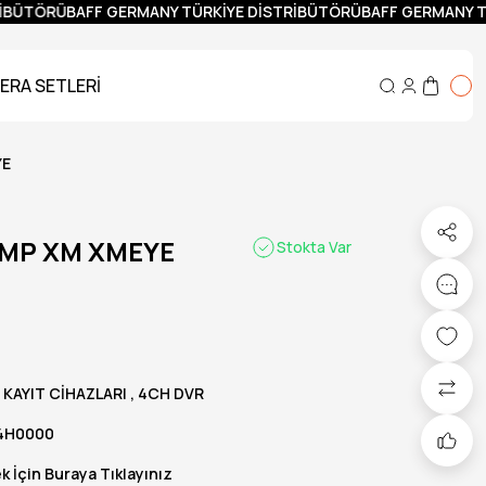
İBÜTÖRÜ
BAFF GERMANY TÜRKİYE DİSTRİBÜTÖRÜ
BAFF GERMANY TÜ
ERA SETLERİ
YE
5MP XM XMEYE
Stokta Var
 KAYIT CİHAZLARI
,
4CH DVR
4H0000
 İçin Buraya Tıklayınız