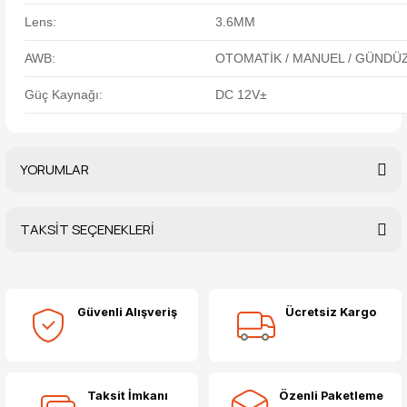
Lens:
3.6MM
AWB:
OTOMATİK / MANUEL / GÜNDÜ
Güç Kaynağı:
DC 12V±
YORUMLAR
TAKSİT SEÇENEKLERİ
Bu ürüne ilk yorumu siz yapın!
Güvenli Alışveriş
Ücretsiz Kargo
Yorum Yaz
Taksit İmkanı
Özenli Paketleme