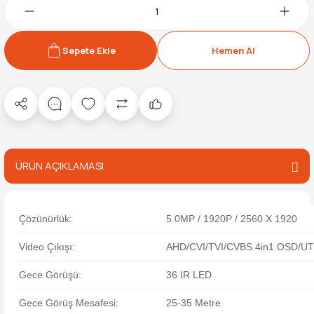
Sepete Ekle
Hemen Al
ÜRÜN AÇIKLAMASI
Çözünürlük:
5.0MP / 1920P / 2560 X 1920
Video Çıkışı:
AHD/CVI/TVI/CVBS 4in1 OSD/U
Gece Görüşü:
36 IR LED
Gece Görüş Mesafesi:
25-35 Metre