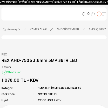
KİYE DİSTRİBÜTÖRÜ
BAFF GERMANY TÜRKİYE DİSTRİBÜTÖRÜ
BAFF GERMANY 
Anasayfa
KAMERALAR
AHD SİSTEMLER
AHD İÇ MEKA
REX
REX AHD-7505 3.6mm 5MP 36 IR LED
0 Yorum
Stokta Var
1.078,00 TL
+ KDV
Kategori
5MP AHD İÇ MEKAN KAMERALAR
Stok Kodu
NCTDL8KFUS
Fiyat
22,00 USD + KDV