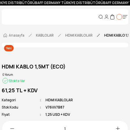
KİYE DİSTRİBÜTÖRÜ
BAFF GERMANY TÜRKİYE DİSTRİBÜTÖRÜ
BAFF GERMANY 
Anasayfa
KABLOLAR
HDMI KABLOLAR
HDMI KABLO 1,
Yeni
HDMI KABLO 1,5MT (ECO)
0 Yorum
Stokta Var
61,25 TL
+ KDV
Kategori
HDMI KABLOLAR
Stok Kodu
V76VV7B87
Fiyat
1,25 USD + KDV