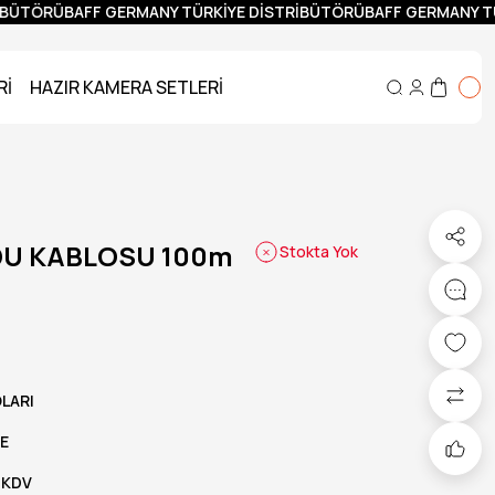
BÜTÖRÜ
BAFF GERMANY TÜRKİYE DİSTRİBÜTÖRÜ
BAFF GERMANY TÜ
Rİ
HAZIR KAMERA SETLERİ
DU KABLOSU 100m
Stokta Yok
LARI
E
 KDV