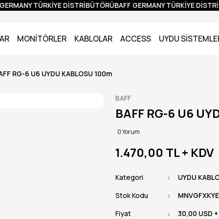
GERMANY TÜRKİYE DİSTRİBÜTÖRÜ
BAFF GERMANY TÜRKİYE DİSTRİ
AR
MONİTÖRLER
KABLOLAR
ACCESS
UYDU SİSTEMLE
AFF RG-6 U6 UYDU KABLOSU 100m
BAFF
BAFF RG-6 U6 UY
0 Yorum
1.470,00 TL
+ KDV
Kategori
UYDU KABLO
Stok Kodu
MNVGFXKYE
Fiyat
30,00 USD +