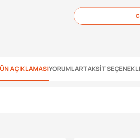
G
ÜN AÇIKLAMASI
YORUMLAR
TAKSİT SEÇENEKL