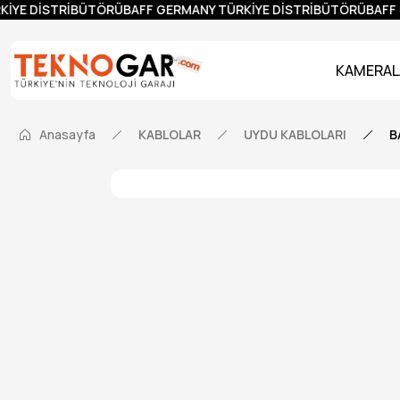
İYE DİSTRİBÜTÖRÜ
BAFF GERMANY TÜRKİYE DİSTRİBÜTÖRÜ
BAFF 
KAMERAL
Anasayfa
KABLOLAR
UYDU KABLOLARI
B