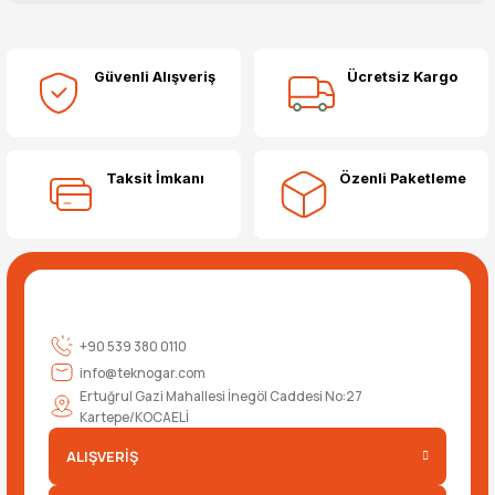
Bu ürüne ilk yorumu siz yapın!
Güvenli Alışveriş
Ücretsiz Kargo
Yorum Yaz
Taksit İmkanı
Özenli Paketleme
+90 539 380 0110
info@teknogar.com
Ertuğrul Gazi Mahallesi İnegöl Caddesi No:27
Kartepe/KOCAELİ
ALIŞVERİŞ