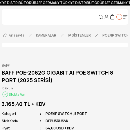
KİYE DİSTRİBÜTÖRÜ
BAFF GERMANY TÜRKİYE DİSTRİBÜTÖRÜ
BAFF GERMANY 
Anasayfa
KAMERALAR
IP SİSTEMLER
POE/IP SWITCH
BAFF
BAFF POE-2082G GIGABIT AI POE SWITCH 8
PORT (2025 SERİSİ)
0 Yorum
Stokta Var
3.165,40 TL
+ KDV
Kategori
POE/IP SWITCH
,
8 PORT
Stok Kodu
DFPU5RUSVK
Fiyat
64,60 USD + KDV