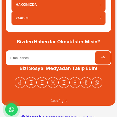
HAKKIMIZDA
YARDIM
Bizden Haberdar Olmak İster Misin?
Bizi Sosyal Medyadan Takip Edin!
Copy Right
ideasoft
ile